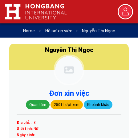
Home
>
Hồ sơ xin việc
>
Nguyễn Thị Ngọc
Nguyễn Thị Ngọc
Đơn xin việc
Quan tâm
2501 Lượt xem
Khoảnh khắc
Địa chỉ:
...8
Giới tính:
Nữ
Ngày sinh: