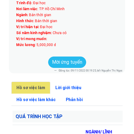
Trình độ:
Đại học
Nơi làm việc:
TP. Hồ Chí Minh
Ngành:
Bán thời gian
Hình thức:
Bán thời gian
Vị trí hiện tại:
Đại học
Số năm kinh nghiệm:
Chưa có
Vị trí mong muốn:
Mức lương:
5,000,000 d
Mời ứng tuyển
Đăng lúc: 09/11/2022 00:19:25, bởi Nguyễn Thị Ngọc
Hồ sơ việc làm
Lời giới thiệu
Hồ sơ việc làm khác
Phản hồi
QUÁ TRÌNH HỌC TẬP
NGÀNH/ LĨNH