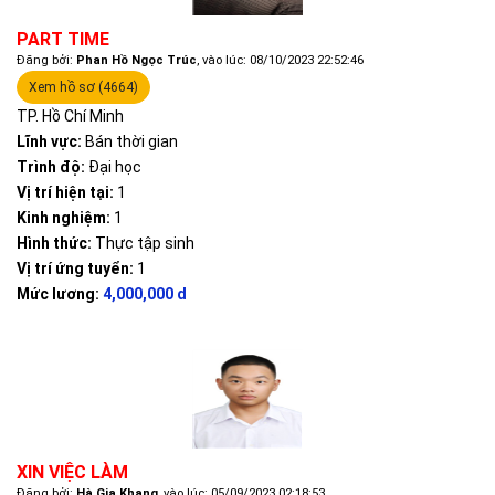
PART TIME
Đăng bởi:
Phan Hồ Ngọc Trúc
, vào lúc: 08/10/2023 22:52:46
Xem hồ sơ (4664)
TP. Hồ Chí Minh
Lĩnh vực:
Bán thời gian
Trình độ:
Đại học
Vị trí hiện tại:
1
Kinh nghiệm:
1
Hình thức:
Thực tập sinh
Vị trí ứng tuyển:
1
Mức lương:
4,000,000 d
XIN VIỆC LÀM
Đăng bởi:
Hà Gia Khang
, vào lúc: 05/09/2023 02:18:53