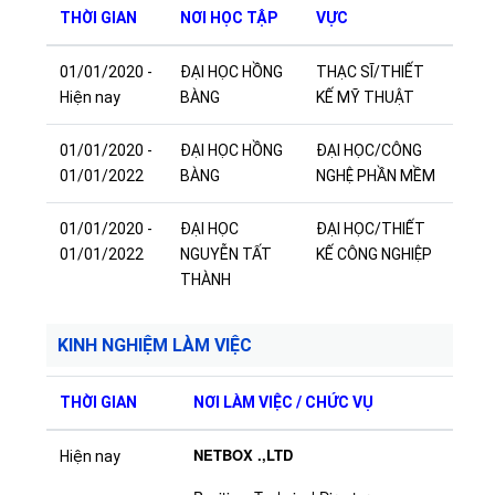
THỜI GIAN
NƠI HỌC TẬP
VỰC
01/01/2020 -
ĐẠI HỌC HỒNG
THẠC SĨ/THIẾT
Hiện nay
BÀNG
KẾ MỸ THUẬT
01/01/2020 -
ĐẠI HỌC HỒNG
ĐẠI HỌC/CÔNG
01/01/2022
BÀNG
NGHỆ PHẦN MỀM
01/01/2020 -
ĐẠI HỌC
ĐẠI HỌC/THIẾT
01/01/2022
NGUYỄN TẤT
KẾ CÔNG NGHIỆP
THÀNH
KINH NGHIỆM LÀM VIỆC
THỜI GIAN
NƠI LÀM VIỆC / CHỨC VỤ
NETBOX .,LTD
Hiện nay