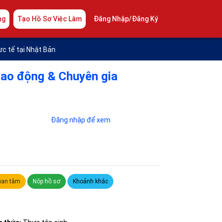
ng
Tạo Hồ Sơ Việc Làm
Đăng Nhập/Đăng Ký
c tế tại Nhật Bản
Lao động & Chuyên gia
Đăng nhập để xem
an tâm
Nộp hồ sơ
Khoảnh khắc