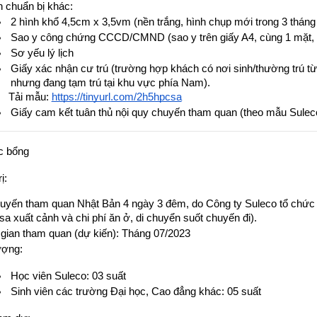
 chuẩn bị khác:
2 hình khổ 4,5cm x 3,5vm (nền trắng, hình chụp mới trong 3 tháng
Sao y công chứng CCCD/CMND (sao y trên giấy A4, cùng 1 mặt, 
Sơ yếu lý lịch
Giấy xác nhận cư trú (trường hợp khách có nơi sinh/thường trú từ 
nhưng đang tạm trú tại khu vực phía Nam).
Tải mẫu: 
https://tinyurl.com/2h5hpcsa
Giấy cam kết tuân thủ nội quy chuyến tham quan (theo mẫu Sulec
c bổng
ị:
uyến tham quan Nhật Bản 4 ngày 3 đêm, do Công ty Suleco tổ chức và
isa xuất cảnh và chi phí ăn ở, di chuyển suốt chuyến đi).
 gian tham quan (dự kiến): Tháng 07/2023
ượng:
Học viên Suleco: 03 suất
Sinh viên các trường Đại học, Cao đẳng khác: 05 suất