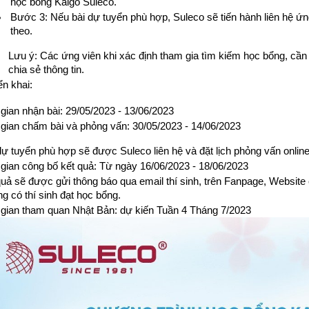
học bổng Kaigo Suleco.
Bước 3: Nếu bài dự tuyển phù hợp, Suleco sẽ tiến hành liên hệ ứng
theo.
Lưu ý: Các ứng viên khi xác định tham gia tìm kiếm học bổng, cần c
chia sẻ thông tin.
ển khai:
gian nhận bài: 29/05/2023 - 13/06/2023
 gian chấm bài và phỏng vấn: 30/05/2023 - 14/06/2023
dự tuyển phù hợp sẽ được Suleco liên hệ và đặt lịch phỏng vấn onlin
 gian công bố kết quả: Từ ngày 16/06/2023 - 18/06/2023
quả sẽ được gửi thông báo qua email thí sinh, trên Fanpage, Website
g có thí sinh đạt học bổng.
 gian tham quan Nhật Bản: dự kiến Tuần 4 Tháng 7/2023