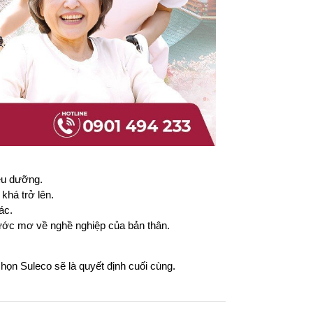
iều dưỡng.
khá trở lên.
ác.
à ước mơ về nghề nghiệp của bản thân.
họn Suleco sẽ là quyết định cuối cùng.