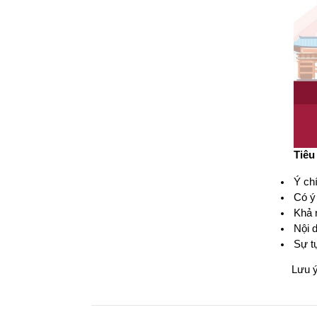
Tiêu
Ý chí
Có ý 
Khả n
Nội d
Sự tự
Lưu ý