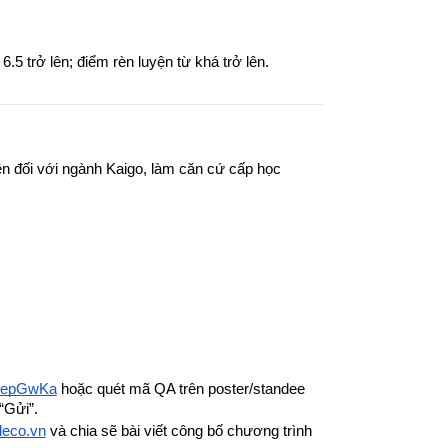
.5 trở lên; điểm rèn luyện từ khá trở lên.
n đối với ngành Kaigo, làm căn cứ cấp học 
L2epGwKa
 hoặc quét mã QA trên poster/standee 
“Gửi”.
leco.vn
 và chia sẽ bài viết công bố chương trình 