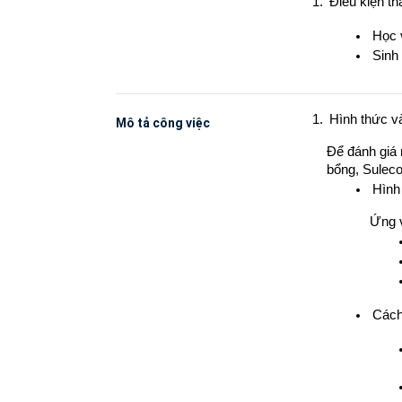
Điều kiện th
Học v
Sinh 
Hình thức v
Mô tả công việc
Để đánh giá 
bổng, Suleco
Hình
Ứng v
Cách