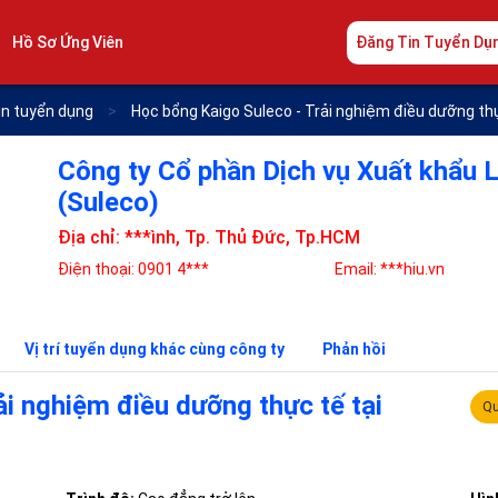
Hồ Sơ Ứng Viên
Đăng Tin Tuyển Dụ
in tuyển dụng
>
Học bổng Kaigo Suleco - Trải nghiệm điều dưỡng thự
Công ty Cổ phần Dịch vụ Xuất khẩu 
(Suleco)
Địa chỉ: ***ình, Tp. Thủ Đức, Tp.HCM
Điện thoại: 0901 4***
Email: ***hiu.vn
Vị trí tuyển dụng khác cùng công ty
Phản hồi
i nghiệm điều dưỡng thực tế tại
Qu