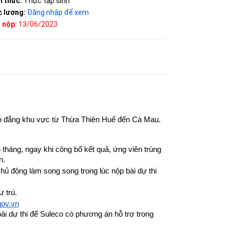
h thức:
Thực tập sinh
 lương:
Đăng nhập để xem
 nộp:
13/06/2023
ao đẳng khu vực từ Thừa Thiên Huế đến Cà Mau.
tháng, ngay khi công bố kết quả, ứng viên trúng 
n.
 động làm song song trong lúc nộp bài dự thi 
 trú.
gov.vn
bài dự thi để Suleco có phương án hỗ trợ trong 