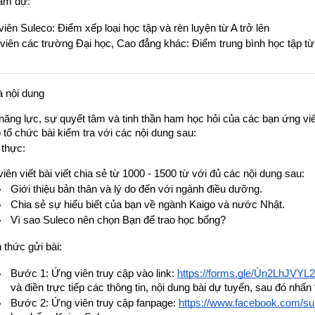
am dự: 
iên Suleco: Điểm xếp loại học tập và rèn luyện từ A trở lên
viên các trường Đại học, Cao đẳng khác: Điểm trung bình học tập từ 6
à nội dung
năng lực, sự quyết tâm và tinh thần ham học hỏi của các bạn ứng viê
 tổ chức bài kiểm tra với các nội dung sau:
 thực:
iên viết bài viết chia sẻ từ 1000 - 1500 từ với đủ các nội dung sau:
Giới thiệu bản thân và lý do đến với ngành điều dưỡng.
Chia sẻ sự hiểu biết của bạn về ngành Kaigo và nước Nhật.
Vì sao Suleco nên chọn Bạn để trao học bổng?
 thức gửi bài:
Bước 1: Ứng viên truy cập vào link: 
https://forms.gle/Ùn2LhJVY
và điền trực tiếp các thông tin, nội dung bài dự tuyển, sau đó nhấn 
Bước 2: Ứng viên truy cập fanpage: 
https://www.facebook.com/su