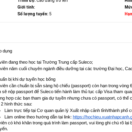
Trình độ:
Cao đẳng trở lên
Hìn
Giới tính:
Mức
Số lượng tuyển:
5
Hạn
p dụng
viên đang theo học tại Trường Trung cấp Suleco;
 viên năm cuối chuyên ngành điều dưỡng tại các trường Đại học, C
uẩn bị khi dự tuyển học bổng
iên cần chuẩn bị sẵn sàng hộ chiếu (passport) còn hạn trong vòng 6 
n sẽ nộp passport để Suleco tiến hành làm thủ tục cấp Visa tham qua
ng hợp các bạn tham gia dự tuyền nhưng chưa có passport, có thể chủ
 2 hình thức sau:
Làm trực tiếp tại Cơ quan quản lý Xuất nhập cảnh tỉnh/thành phố cư
Làm online theo hướng dẫn tại link: 
https://hochieu.xuatnhapcanh.
ên có khó khăn trong quá trình làm passport, vui lòng ghi chú rõ lại 
yển.