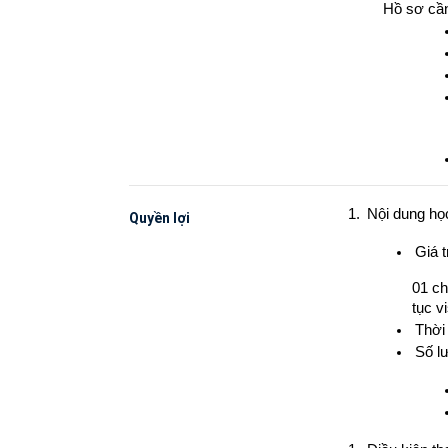
Hồ sơ cần
Nội dung họ
Quyền lợi
Giá tr
01 ch
tục v
Thời
Số l