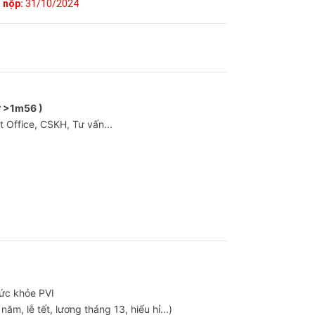
 nộp:
31/10/2024
ữ >1m56 )
t Office, CSKH, Tư vấn...
sức khỏe PVI
, lễ tết, lương tháng 13, hiếu hỉ...)