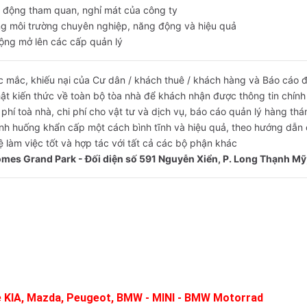
t động tham quan, nghỉ mát của công ty
ng môi trường chuyên nghiệp, năng động và hiệu quả
rộng mở lên các cấp quản lý
ắc mắc, khiếu nại của Cư dân / khách thuê / khách hàng và Báo cáo
nhật kiến thức về toàn bộ tòa nhà để khách nhận được thông tin chí
i phí toà nhà, chi phí cho vật tư và dịch vụ, báo cáo quản lý hàng t
ình huống khẩn cấp một cách bình tĩnh và hiệu quả, theo hướng dẫn
ệ làm việc tốt và hợp tác với tất cả các bộ phận khác
homes Grand Park - Đối diện số 591 Nguyễn Xiển, P. Long Thạnh Mỹ,
e KIA, Mazda, Peugeot, BMW - MINI - BMW Motorrad