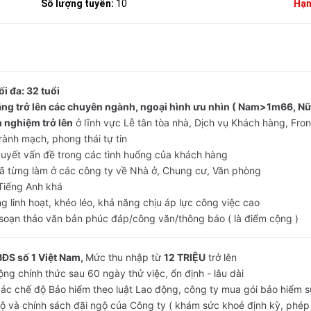
Số lượng tuyển:
10
Hạn
i đa: 32 tuổi
ẳng trở lên các chuyên ngành, ngoại hình ưu nhìn ( Nam>1m66, N
 nghiệm trở lên
ở lĩnh vực Lễ tân tòa nhà, Dịch vụ Khách hàng, Fron
 rành mạch, phong thái tự tin
quyết vấn đề trong các tình huống của khách hàng
đã từng làm ở các công ty về Nhà ở, Chung cư, Văn phòng
 Tiếng Anh khá
ng linh hoạt, khéo léo, khả năng chịu áp lực công việc cao
 soạn thảo văn bản phúc đáp/công văn/thông báo ( là điểm cộng )
BĐS số 1 Việt Nam,
Mức thu nhập từ
12 TRIỆU
trở lên
ng chính thức sau 60 ngày thử việc, ổn định - lâu dài
ác chế độ Bảo hiểm theo luật Lao động, công ty mua gói bảo hiểm 
 và chính sách đãi ngộ của Công ty ( khám sức khoẻ định kỳ, phép năm