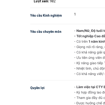
Lượt xem:
982
1
Yêu cầu Kinh nghiệm
-
Nam/Nữ, Độ tuổi tố
Yêu cầu chuyên môn
- Tốt nghiệp Cao đ
- Có trên
1 năm kinh
- Giọng nói rõ ràng,
- Có khả năng giải 
- Ưu tiên ứng viên 
- Kỹ năng giao tiếp
- Nhiệt tình, chủ độ
- Có khả năng viết/
-
Làm việc tại CTY 
Quyền lợi
- Ký hợp đồng lao độ
- Tham gia đầy đủ c
- Được hưởng chế độ