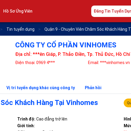
Hồ Sơ Ứng Viên
Đăng Tin Tuyển Dụ
>
Tin tuyển dụng
>
Quận 9 - Chuyên Viên Chăm Sóc Khách Hàng T
CÔNG TY CỔ PHẦN VINHOMES
Địa chỉ: ***ên Giáp, P. Thảo Điền, Tp. Thủ Đức, Hồ Chí
Điện thoại: 0969 4***
Email: ***vinhomes.vn
Vị trí tuyển dụng khác cùng công ty
Phản hồi
 Sóc Khách Hàng Tại Vinhomes
Qu
Trình độ:
Cao đẳng trở lên
Hìn
Giới tính:
Mức