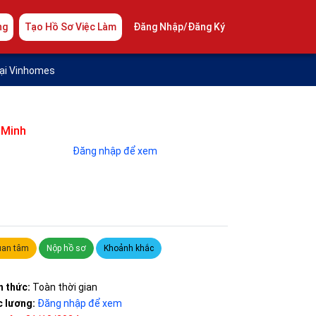
ng
Tạo Hồ Sơ Việc Làm
Đăng Nhập/Đăng Ký
ại Vinhomes
 Minh
Đăng nhập để xem
an tâm
Nộp hồ sơ
Khoảnh khắc
h thức:
Toàn thời gian
 lương:
Đăng nhập để xem