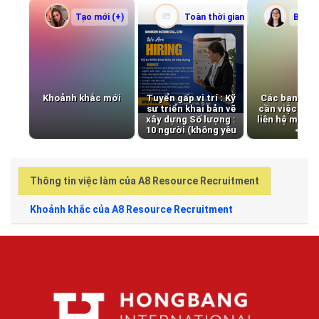
Tạo mới (+)
Toàn thời gian
Bán th
Khoảnh khắc mới
Tuyển gấp vị trí : Kỹ
Các bạn sinh
sư triển khai bản vẽ
cần việc làm
xây dựng Số lượng :
liên hệ mình 
10 người (không yêu
<3
cầu kn) Lương,
thưởng hấp dẫn liên
hệ gửi mail: tran-
thuy@scube.vn Tel
Thông tin việc làm của A8 Resource Recruitment
: 028 3930 5857
Khoảnh khắc của A8 Resource Recruitment