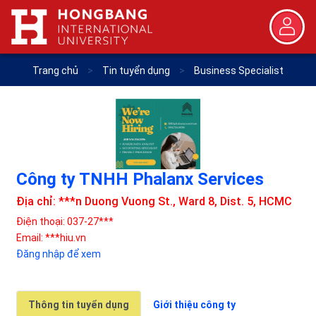
Trang chủ
>
Tin tuyển dụng
>
Business Specialist
Công ty TNHH Phalanx Services
Địa chỉ: ***n Duong Vuong St., Ward 8, Dist. 5, HCMC
Điện thoại: 037-27***
Email: ***hiu.vn
Đăng nhập để xem
Thông tin tuyển dụng
Giới thiệu công ty