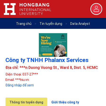
Trang chủ
>
Tin tuyển dụng
>
Data Analyst
Công ty TNHH Phalanx Services
Địa chỉ: ***n Duong Vuong St., Ward 8, Dist. 5, HCMC
Điện thoại: 037-27***
Email: ***hiu.vn
Đăng nhập để xem
Thông tin tuyển dụng
Giới thiệu công ty