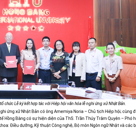
 chức Lễ ký kết hợp tác với Hiệp hội văn hóa lễ nghi ứng xử Nhật Bản.
 nghi ứng xử Nhật Bản có ông Amemiya Noria – Chủ tịch Hiệp hội; cùng đ
c tế Hồng Bàng có sự hiện diện của ThS. Trần Thúy Trâm Quyên – Phó h
 khoa: Điều dưỡng, Kỹ thuật Công nghệ, Bộ môn Ngôn ngữ Nhật và các 