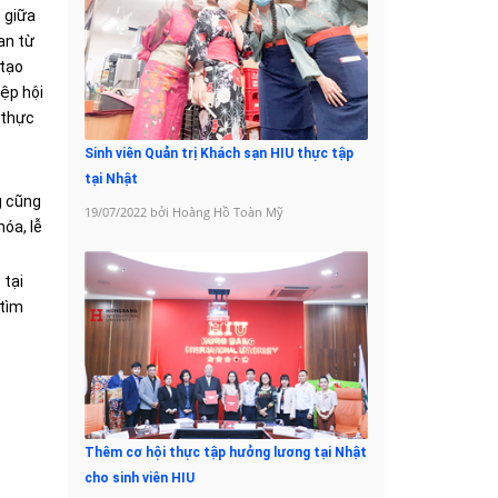
 giữa
an từ
 tạo
iệp hội
 thực
Sinh viên Quản trị Khách sạn HIU thực tập
tại Nhật
g cũng
19/07/2022 bởi Hoàng Hồ Toàn Mỹ
óa, lễ
 tại
 tìm
Thêm cơ hội thực tập hưởng lương tại Nhật
cho sinh viên HIU