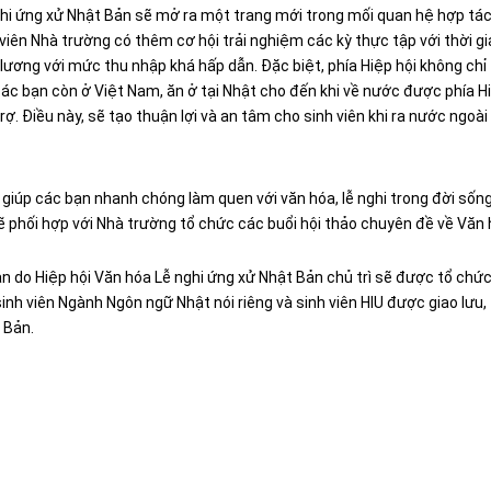
nghi ứng xử Nhật Bản sẽ mở ra một trang mới trong mối quan hệ hợp tác
 viên Nhà trường có thêm cơ hội trải nghiệm các kỳ thực tập với thời gi
 lương với mức thu nhập khá hấp dẫn. Đặc biệt, phía Hiệp hội không chỉ
các bạn còn ở Việt Nam, ăn ở tại Nhật cho đến khi về nước được phía H
rợ. Điều này, sẽ tạo thuận lợi và an tâm cho sinh viên khi ra nước ngoài
 giúp các bạn nhanh chóng làm quen với văn hóa, lễ nghi trong đời sốn
 phối hợp với Nhà trường tổ chức các buổi hội thảo chuyên đề về Văn h
n do Hiệp hội Văn hóa Lễ nghi ứng xử Nhật Bản chủ trì sẽ được tổ chức
nh viên Ngành Ngôn ngữ Nhật nói riêng và sinh viên HIU được giao lưu,
 Bản.