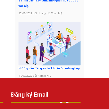
Bật mí cách xây dựng mối quan hệ tốt đẹp
với sếp
27/07/2022 bởi Hoàng Hồ Toàn Mỹ
Hướng dẫn đăng ký tài khoản Doanh nghiệp
11/07/2022 bởi Admin HIU
Đăng ký Email